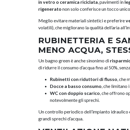
in vetro o ceramica riciclata
, pavimenti in
le
rigenerato
non solo conferisce un tocco unico e
Meglio evitare materiali sintetici e preferire
ve
volatili), che migliorano la qualità dell’aria all’
RUBINETTERIA E SAN
MENO ACQUA, STE
Un bagno green è anche sinonimo di
risparmio
di ridurre il consumo d’acqua fino al 50%, sen
Rubinetti con riduttori di flusso
, che 
Docce a basso consumo
, che limitano 
WC con doppio scarico
, che offrono o
notevolmente gli sprechi.
Un controllo periodico dell’impianto idraulico ev
grandi sprechi d’acqua.