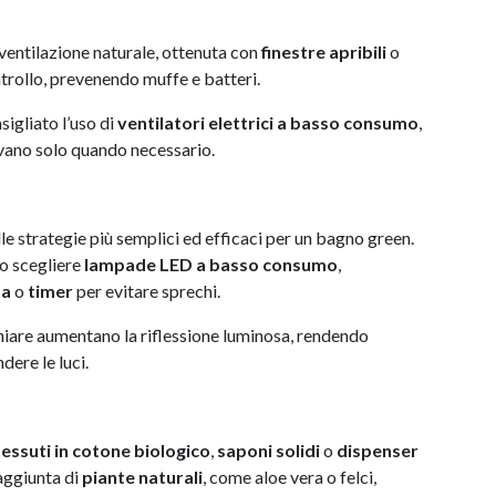
 ventilazione naturale, ottenuta con
finestre apribili
o
ntrollo, prevenendo muffe e batteri.
sigliato l’uso di
ventilatori elettrici a basso consumo
,
ivano solo quando necessario.
le strategie più semplici ed efficaci per un bagno green.
io scegliere
lampade LED a basso consumo
,
za
o
timer
per evitare sprechi.
 chiare aumentano la riflessione luminosa, rendendo
ere le luci.
tessuti in cotone biologico
,
saponi solidi
o
dispenser
’aggiunta di
piante naturali
, come aloe vera o felci,