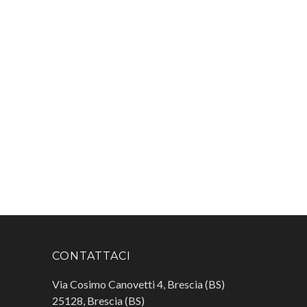
CONTATTACI
Via Cosimo Canovetti 4, Brescia (BS)
25128, Brescia (BS)