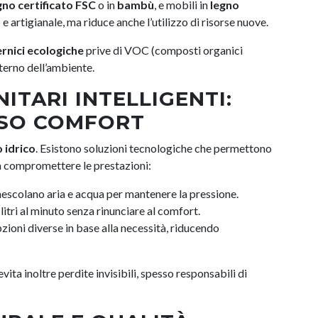
gno certificato FSC
o in
bambù
, e mobili in
legno
 artigianale, ma riduce anche l’utilizzo di risorse nuove.
rnici ecologiche
prive di VOC (composti organici
interno dell’ambiente.
ITARI INTELLIGENTI:
SSO COMFORT
 idrico
. Esistono soluzioni tecnologiche che permettono
za compromettere le prestazioni:
mescolano aria e acqua per mantenere la pressione.
i litri al minuto senza rinunciare al comfort.
pzioni diverse in base alla necessità, riducendo
ita inoltre perdite invisibili, spesso responsabili di