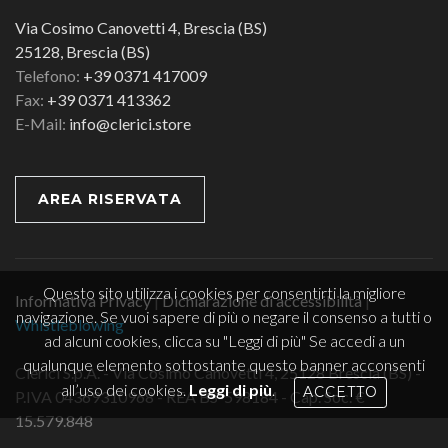
Via Cosimo Canovetti 4, Brescia (BS)
25128, Brescia (BS)
Telefono:
+39 0371 417009
Fax:
+39 0371 413362
E-Mail:
info@clerici.store
AREA RISERVATA
Questo sito utilizza i cookies per consentirti la migliore
Informativa Privacy
|
Dichiarazione di accessibilità
|
navigazione. Se vuoi sapere di più o negare il consenso a tutti o
Whistleblowing
ad alcuni cookies, clicca su "Leggi di più" Se accedi a un
qualunque elemento sottostante questo banner acconsenti
Clerici S.p.A. - Via Cosimo Canovetti 4, 25128 Brescia (BS) -
all’uso dei cookies.
Leggi di più
.
ACCETTO
P.IVA 04369310968 - REA BS-598184 - Cap. Soc. €
15.579.848