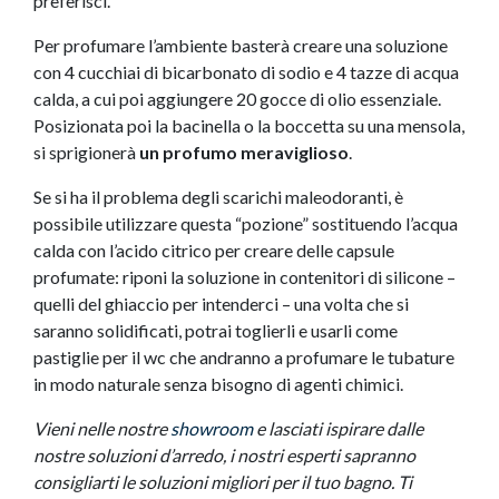
preferisci.
Per profumare l’ambiente basterà creare una soluzione
con 4 cucchiai di bicarbonato di sodio e 4 tazze di acqua
calda, a cui poi aggiungere 20 gocce di olio essenziale.
Posizionata poi la bacinella o la boccetta su una mensola,
si sprigionerà
un profumo
meraviglioso
.
Se si ha il problema degli scarichi maleodoranti, è
possibile utilizzare questa “pozione” sostituendo l’acqua
calda con l’acido citrico per creare delle capsule
profumate: riponi la soluzione in contenitori di silicone –
quelli del ghiaccio per intenderci – una volta che si
saranno solidificati, potrai toglierli e usarli come
pastiglie per il wc che andranno a profumare le tubature
in modo naturale senza bisogno di agenti chimici.
Vieni nelle nostre
showroom
e lasciati ispirare dalle
nostre soluzioni d’arredo, i nostri esperti sapranno
consigliarti le soluzioni migliori per il tuo bagno. Ti