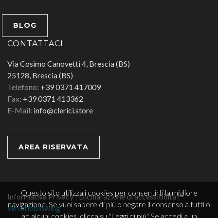
BLOG
CONTATTACI
Via Cosimo Canovetti 4, Brescia (BS)
25128, Brescia (BS)
Telefono:
+39 0371 417009
Fax:
+39 0371 413362
E-Mail:
info@clerici.store
AREA RISERVATA
Questo sito utilizza i cookies per consentirti la migliore
Informativa Privacy
|
Dichiarazione di accessibilità
|
navigazione. Se vuoi sapere di più o negare il consenso a tutti o
Whistleblowing
ad alcuni cookies, clicca su "Leggi di più" Se accedi a un